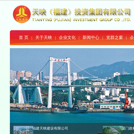
首 页
关于天映
企业文化
新闻中心
党群之窗
企
|
|
|
|
|
福建天映建设有限公司
厦门政