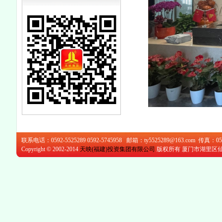
12-11
天映中标厦门尚丰品实业（金
12-11
天映中标OLED金属掩膜版研
发生
12-11
天映中标厦门碳飞复材制品有
12-11
天映中标鑫汇源3号厂房建设工
12-11
天映中标特宝生物创新药物生
12-06
天映中标厦门数字工业计算中
12-06
天映中标中铁上海工程局集团
联系电话：0592-5525289 0592-5745958 邮箱：ty5525289@163.com 传真：059
12-06
Copyright © 2002-2014
天映(福建)投资集团有限公司
版权所有 厦门市湖里区仙
天映中标漳州2019P05地块A1#
楼户
06-24
新东福中标海沧体育中心中修
05-07
热烈祝贺天映建设成功中标良
05-06
天映建设中标英才学校灯塔楼