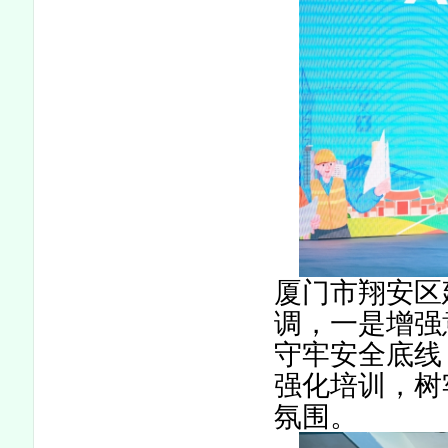
厦门市翔安区
调，一是增强
守牢安全底线
强化培训，树
氛围。