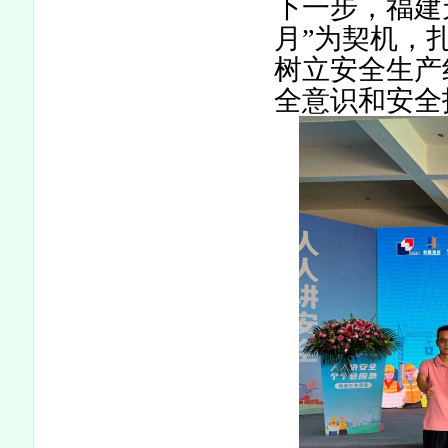
下一步，福建
月”为契机，
树立安全生产
全意识和安全